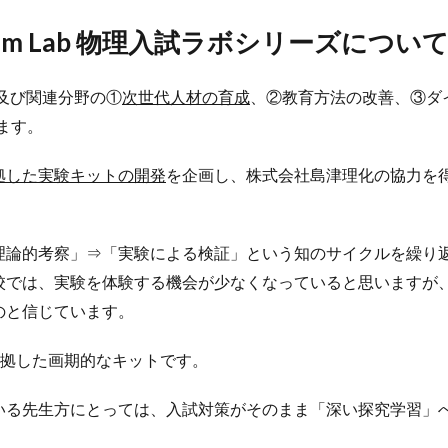
am Lab
物理入試ラボシリーズについて
学及び関連分野の①
次世代人材の育成
、②教育方法の改善、③ダ
ます。
拠した実験キットの開発
を企画し、株式会社島津理化の協力を得て「P
理論的考察」⇒「実験による検証」という知のサイクルを繰り
校では、実験を体験する機会が少なくなっていると思いますが
のと信じています。
問題に準拠した画期的なキットです。
いる先生方にとっては、入試対策がそのまま「深い探究学習」