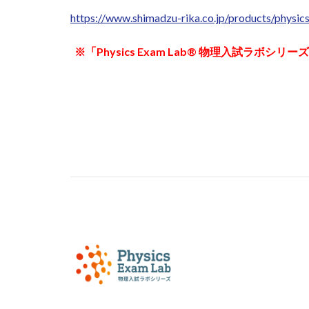
https://www.shimadzu-rika.co.jp/products/physic
※「Physics Exam Lab® 物理入試ラボシリーズ®